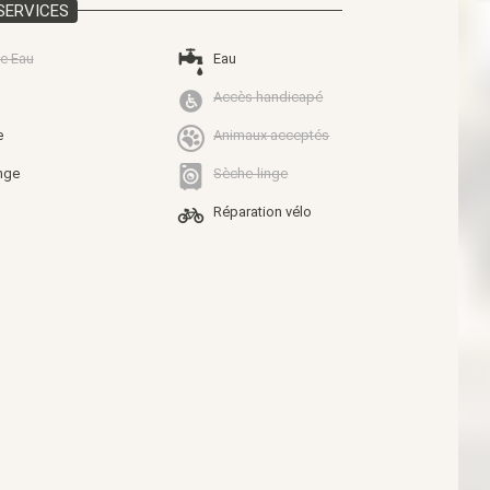
SERVICES
e Eau
Eau
Accès handicapé
e
Animaux acceptés
nge
Sèche-linge
Réparation vélo