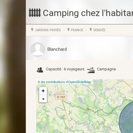
Camping chez l'habita
JARDINS PRIVÉS
FRANCE
VENDÉE
Blanchard
Capacité : 6 voyageurs
Campagne
©
les contributeurs d’OpenStreetMap
+
-