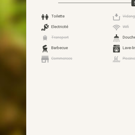
Toilette
Vidang
Electricité
Wifi
Transport
Douch
Barbecue
Lave-li
Commerces
Piscine