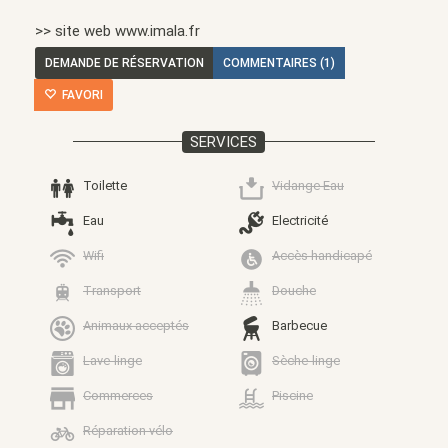
>> site web www.imala.fr
DEMANDE DE RÉSERVATION
COMMENTAIRES (1)
FAVORI
SERVICES
Toilette
Vidange Eau
Eau
Electricité
Wifi
Accès handicapé
Transport
Douche
Animaux acceptés
Barbecue
Lave-linge
Sèche-linge
Commerces
Piscine
Réparation vélo