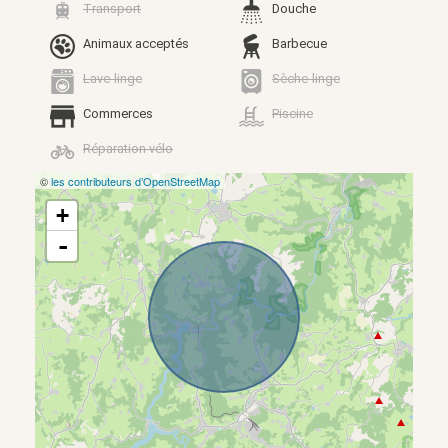
Transport
Douche
Animaux acceptés
Barbecue
Lave-linge
Sèche-linge
Commerces
Piscine
Réparation vélo
©
les contributeurs d’OpenStreetMap
+
-