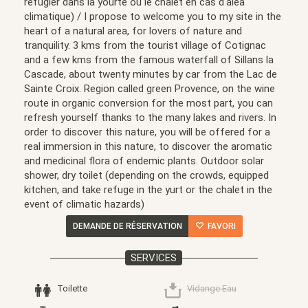
réfugier dans la yourte ou le chalet en cas d'aléa
climatique) / I propose to welcome you to my site in the
heart of a natural area, for lovers of nature and
tranquility. 3 kms from the tourist village of Cotignac
and a few kms from the famous waterfall of Sillans la
Cascade, about twenty minutes by car from the Lac de
Sainte Croix. Region called green Provence, on the wine
route in organic conversion for the most part, you can
refresh yourself thanks to the many lakes and rivers. In
order to discover this nature, you will be offered for a
real immersion in this nature, to discover the aromatic
and medicinal flora of endemic plants. Outdoor solar
shower, dry toilet (depending on the crowds, equipped
kitchen, and take refuge in the yurt or the chalet in the
event of climatic hazards)
DEMANDE DE RÉSERVATION
FAVORI
SERVICES
Toilette
Vidange Eau