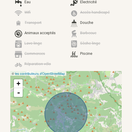
Eau
Electricité
Wifi
Accès handicapé
Transport
Douche
Animaux acceptés
Barbecue
Lave-linge
Sèche-linge
Commerces
Piscine
Réparation vélo
©
les contributeurs d’OpenStreetMap
+
-