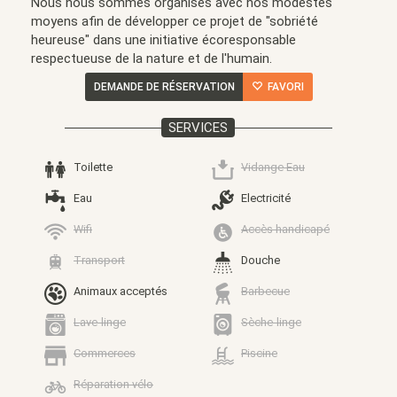
Nous nous sommes organisés avec nos modestes
moyens afin de développer ce projet de "sobriété
heureuse" dans une initiative écoresponsable
respectueuse de la nature et de l'humain.
DEMANDE DE RÉSERVATION
FAVORI
SERVICES
Toilette
Vidange Eau
Eau
Electricité
Wifi
Accès handicapé
Transport
Douche
Animaux acceptés
Barbecue
Lave-linge
Sèche-linge
Commerces
Piscine
Réparation vélo