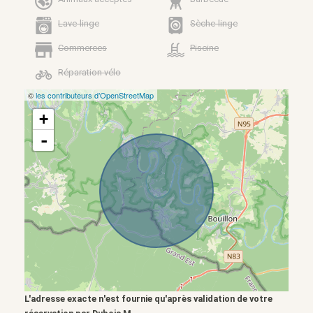
Lave-linge
Sèche-linge
Commerces
Piscine
Réparation vélo
©
les contributeurs d’OpenStreetMap
+
-
L'adresse exacte n'est fournie qu'après validation de votre