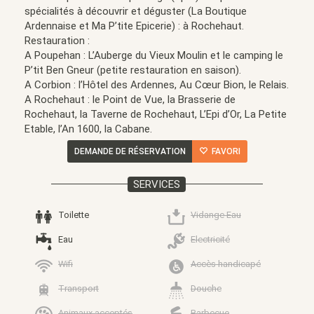
spécialités à découvrir et déguster (La Boutique
Ardennaise et Ma P’tite Epicerie) : à Rochehaut.
Restauration :
A Poupehan : L’Auberge du Vieux Moulin et le camping le
P’tit Ben Gneur (petite restauration en saison).
A Corbion : l’Hôtel des Ardennes, Au Cœur Bion, le Relais.
A Rochehaut : le Point de Vue, la Brasserie de
Rochehaut, la Taverne de Rochehaut, L’Epi d’Or, La Petite
Etable, l’An 1600, la Cabane.
DEMANDE DE RÉSERVATION
FAVORI
SERVICES
Toilette
Vidange Eau
Eau
Electricité
Wifi
Accès handicapé
Transport
Douche
Animaux acceptés
Barbecue