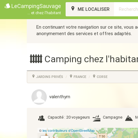
LeCampingSauvage
ME LOCALISER
... et chez l'habitant
En continuant votre navigation sur ce site, vous 
anonymement des services et offres adaptés.
Camping chez l'habita
JARDINS PRIVÉS
FRANCE
CORSE
valenthym
Capacité : 20 voyageurs
Campagne
M
©
les contributeurs d’OpenStreetMap