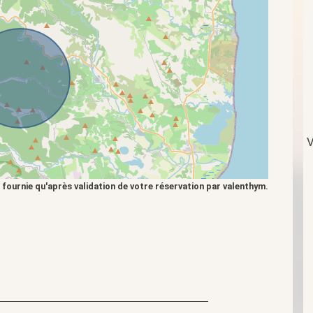
V
 fournie qu'après validation de votre réservation par valenthym.