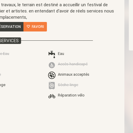
ravaux, le terrain est destiné a accueillir un festival de
er et artistes. en entendant d'avoir de réels services nous
emplacements,
ÉSERVATION
FAVORI
SERVICES
e Eau
Eau
Accès handicapé
e
Animaux acceptés
nge
Sèche-linge
Réparation vélo