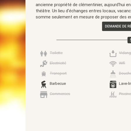
ancienne propriété de clémentinier, aujourd'hui en t
théâtre. Un lieu d'échanges entres locaux, vacanci
somme seulement en mesure de proposer des 
DEMANDE DE R
Toilette
Vidang
Electricité
Wifi
Transport
Douch
Barbecue
Lave-li
Commerces
Piscine