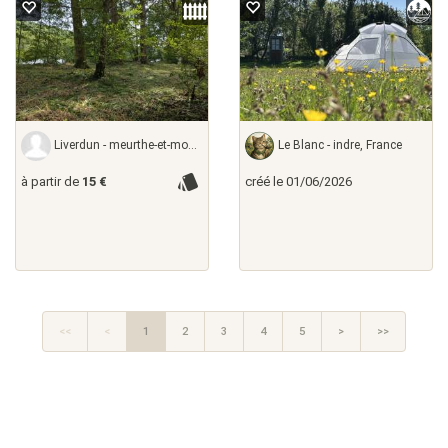
Liverdun - meurthe-et-moselle,
Le Blanc - indre, France
à partir de
15 €
créé le 01/06/2026
<<
<
1
2
3
4
5
>
>>