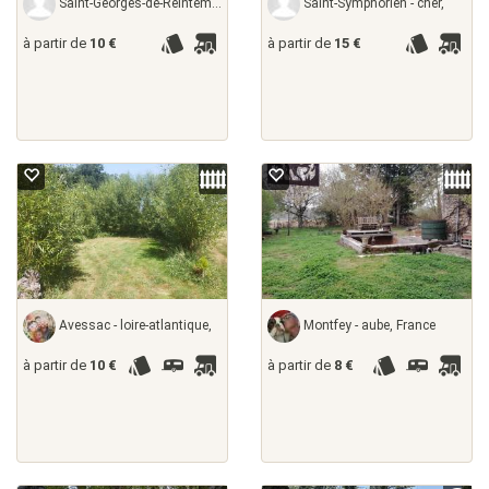
Saint-Georges-de-Reintembault - ille-et-vilaine,
Saint-Symphorien - cher,
à partir de
10 €
à partir de
15 €
Avessac - loire-atlantique,
Montfey - aube, France
à partir de
10 €
à partir de
8 €