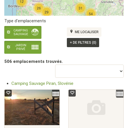
12
26
31
29
54
Type d'emplacements
CAMPING
ME LOCALISER
SAUVAGE
+
DE FILTRES (0)
JARDIN
PRIVÉ
506 emplacement
s
trouvé
s
.
Camping Sauvage Piran, Slovénie