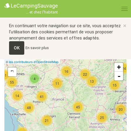
LeCampingSauvage
... et chez l'habitant
×
En continuant votre navigation sur ce site, vous acceptez
l'utilisation des cookies permettant de vous proposer
anonymement des services et offres adaptés.
OK
En savoir plus
©
les contributeurs d’OpenStreetMap
+
24
16
22
-
21
4
13
55
11
15
14
41
45
48
20
25
21