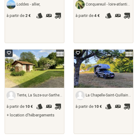
Loddes - allier,
Conquereuil - loire-atlantique, France
à partir de
2 €
à partir de
4 €
Tente, La Suze-sur-Sarthe - sarthe, France
La Chapelle-Saint-Quillain - haute-saône,
à partir de
10 €
à partir de
10 €
+ location d'hébergements