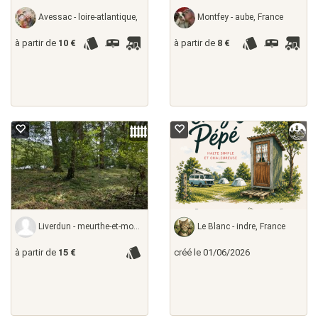
Avessac - loire-atlantique,
Montfey - aube, France
à partir de
10 €
à partir de
8 €
Liverdun - meurthe-et-moselle,
Le Blanc - indre, France
à partir de
15 €
créé le 01/06/2026