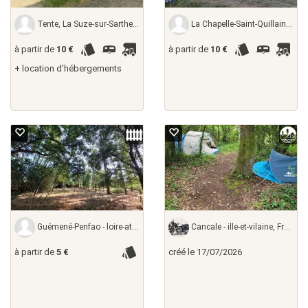
Tente, La Suze-sur-Sarthe - sarthe, France
La Chapelle-Saint-Quillain - haute-saône,
à partir de
10 €
à partir de
10 €
+ location d'hébergements
Guémené-Penfao - loire-atlantique,
Cancale - ille-et-vilaine, France
à partir de
5 €
créé le 17/07/2026