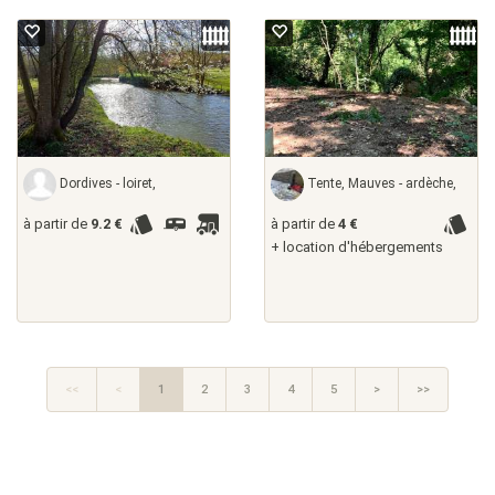
Dordives - loiret,
Tente, Mauves - ardèche,
à partir de
9.2 €
à partir de
4 €
+ location d'hébergements
<<
<
1
2
3
4
5
>
>>