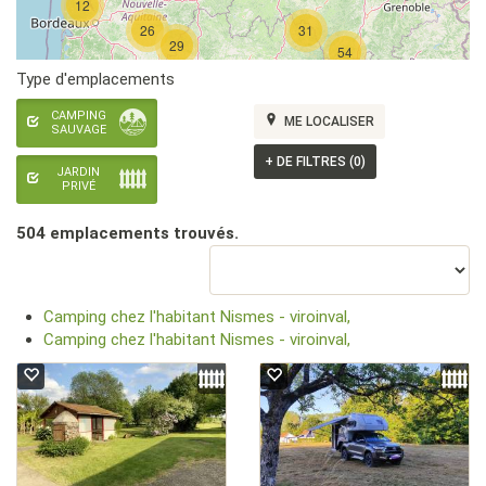
12
26
31
29
54
Type d'emplacements
CAMPING
ME LOCALISER
SAUVAGE
+
DE FILTRES (0)
JARDIN
PRIVÉ
504 emplacement
s
trouvé
s
.
Camping chez l'habitant Nismes - viroinval,
Camping chez l'habitant Nismes - viroinval,