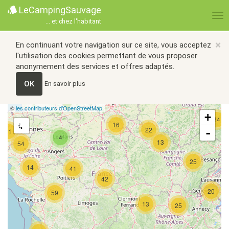
LeCampingSauvage
... et chez l'habitant
×
En continuant votre navigation sur ce site, vous acceptez
l'utilisation des cookies permettant de vous proposer
anonymement des services et offres adaptés.
OK
En savoir plus
©
les contributeurs d’OpenStreetMap
+
24
16
22
-
21
4
13
54
25
14
41
42
20
59
13
25