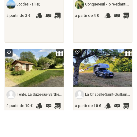
Loddes - allier,
Conquereuil - loire-atlantique, France
à partir de
2 €
à partir de
4 €
Tente, La Suze-sur-Sarthe - sarthe, France
La Chapelle-Saint-Quillain - haute-saône,
à partir de
10 €
à partir de
10 €
+ location d'hébergements