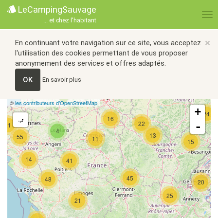
LeCampingSauvage
... et chez l'habitant
×
En continuant votre navigation sur ce site, vous acceptez
l'utilisation des cookies permettant de vous proposer
anonymement des services et offres adaptés.
OK
En savoir plus
©
les contributeurs d’OpenStreetMap
+
24
16
22
-
21
4
13
55
11
15
14
41
45
48
20
25
21