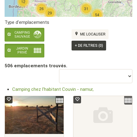
12
26
31
29
54
Type d'emplacements
CAMPING
ME LOCALISER
SAUVAGE
+
DE FILTRES (0)
JARDIN
PRIVÉ
506 emplacement
s
trouvé
s
.
Camping chez l'habitant Couvin - namur,