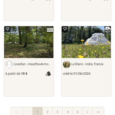
Liverdun - meurthe-et-moselle,
Le Blanc - indre, France
à partir de
15 €
créé le 01/06/2026
<<
<
1
2
3
4
5
>
>>