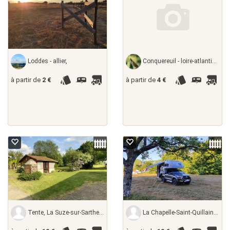
Loddes - allier,
Conquereuil - loire-atlantique, France
à partir de
2 €
à partir de
4 €
Tente, La Suze-sur-Sarthe - sarthe, France
La Chapelle-Saint-Quillain - haute-saône,