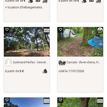
à partir de
10 €
à partir de
10 €
+ location d'hébergements
Guémené-Penfao - loire-atlantique,
Cancale - ille-et-vilaine, France
à partir de
5 €
créé le 17/07/2026