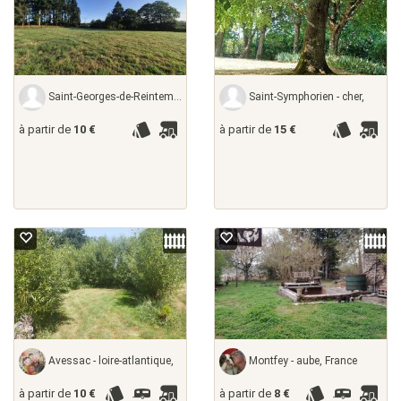
Saint-Georges-de-Reintembault - ille-et-vilaine,
Saint-Symphorien - cher,
à partir de
10 €
à partir de
15 €
Avessac - loire-atlantique,
Montfey - aube, France
à partir de
10 €
à partir de
8 €