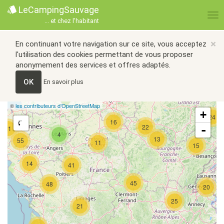
LeCampingSauvage
... et chez l'habitant
×
En continuant votre navigation sur ce site, vous acceptez
l'utilisation des cookies permettant de vous proposer
anonymement des services et offres adaptés.
OK
En savoir plus
©
les contributeurs d’OpenStreetMap
+
24
16
22
-
21
4
13
55
11
15
14
41
45
48
20
25
21