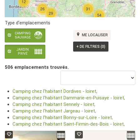
12
26
31
29
54
Type d'emplacements
CAMPING
ME LOCALISER
SAUVAGE
+
DE FILTRES (0)
JARDIN
PRIVÉ
506 emplacement
s
trouvé
s
.
Camping chez l'habitant Dordives - loiret,
Camping chez l'habitant Dammarie-en-Puisaye - loiret,
Camping chez l'habitant Sennely - loiret,
Camping chez l'habitant Jargeau - loiret,
Camping chez l'habitant Bonny-sur-Loire - loiret,
Camping chez l'habitant Saint-Firmin-des-Bois - loiret,