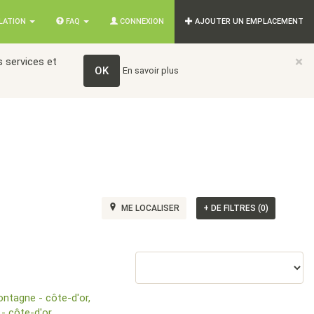
SLATION
FAQ
CONNEXION
AJOUTER UN EMPLACEMENT
×
 services et
OK
En savoir plus
ME LOCALISER
+
DE FILTRES (0)
ontagne - côte-d'or,
- côte-d'or,