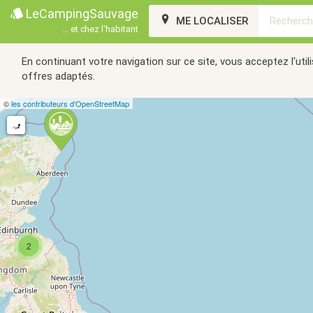
LeCampingSauvage
ME LOCALISER
... et chez l'habitant
En continuant votre navigation sur ce site, vous acceptez l'u
offres adaptés.
©
les contributeurs d’OpenStreetMap
2