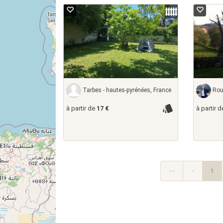
2
3
Tarbes - hautes-pyrénées, France
Rouè
à partir de
17 €
à partir 
<<
<
1