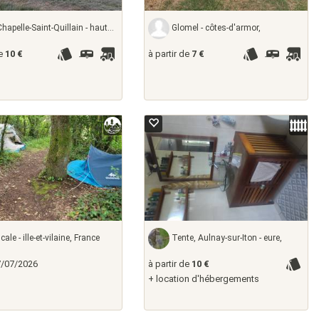
apelle-Saint-Quillain - haute-saône,
Glomel - côtes-d'armor,
de
10 €
à partir de
7 €
4
ale - ille-et-vilaine, France
Tente, Aulnay-sur-Iton - eure,
7/07/2026
à partir de
10 €
+ location d'hébergements