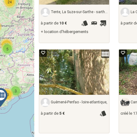
24
3
Tente, La Suze-sur-Sarthe - sarthe, France
La Ch
2
à partir de
10 €
à partir 
+ location d'hébergements
20
6
22
5
4
3
13
Guémené-Penfao - loire-atlantique,
Canc
2
à partir de
5 €
créé le 1
4
8