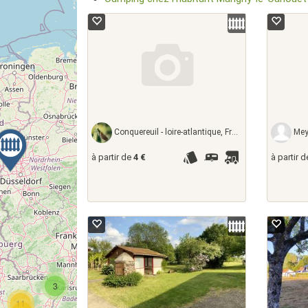
Conquereuil - loire-atlantique, France
Meyr
à partir de
4 €
à partir 
3
11