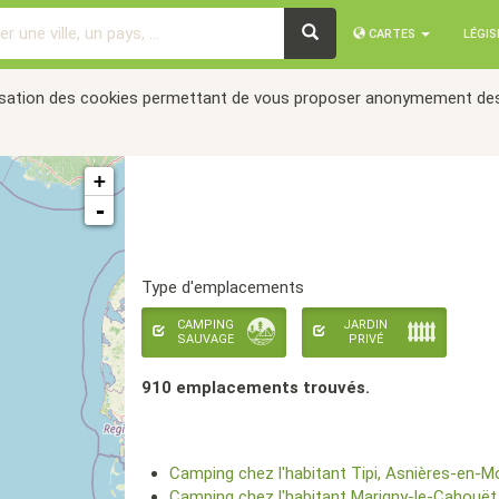
CARTES
LÉGI
tilisation des cookies permettant de vous proposer anonymement des
+
-
Type d'emplacements
CAMPING
JARDIN
SAUVAGE
PRIVÉ
910 emplacement
s
trouvé
s
.
Camping chez l'habitant Tipi, Asnières-en-M
Camping chez l'habitant Marigny-le-Cahouët 