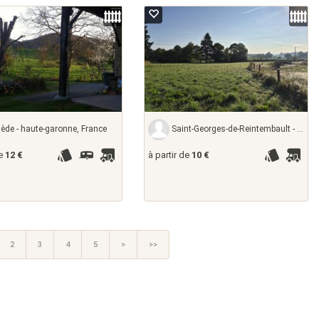
de - haute-garonne, France
Saint-Georges-de-Reintembault - ille-et-vilaine,
de
12 €
à partir de
10 €
2
3
4
5
>
>>