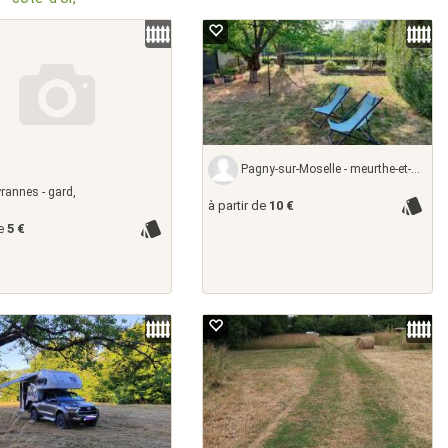
Pagny-sur-Moselle - meurthe-et-moselle,
annes - gard,
à partir de
10 €
de
5 €