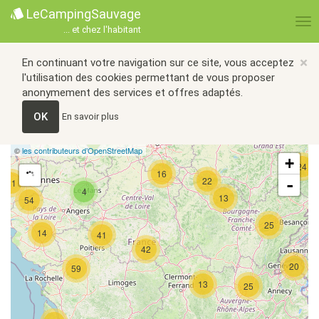
LeCampingSauvage
... et chez l'habitant
×
En continuant votre navigation sur ce site, vous acceptez
l'utilisation des cookies permettant de vous proposer
anonymement des services et offres adaptés.
OK
En savoir plus
©
les contributeurs d’OpenStreetMap
+
24
16
22
-
21
4
13
54
25
14
41
42
20
59
13
25