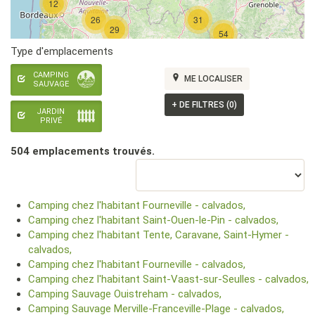
12
26
31
29
54
Type d'emplacements
CAMPING
ME LOCALISER
SAUVAGE
+
DE FILTRES (0)
JARDIN
PRIVÉ
504 emplacement
s
trouvé
s
.
Camping chez l'habitant Fourneville - calvados,
Camping chez l'habitant Saint-Ouen-le-Pin - calvados,
Camping chez l'habitant Tente, Caravane, Saint-Hymer -
calvados,
Camping chez l'habitant Fourneville - calvados,
Camping chez l'habitant Saint-Vaast-sur-Seulles - calvados,
Camping Sauvage Ouistreham - calvados,
Camping Sauvage Merville-Franceville-Plage - calvados,