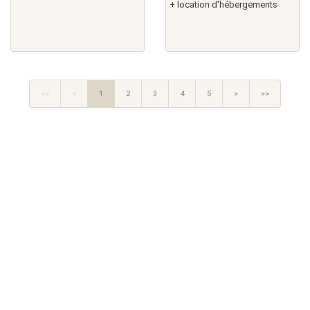
+ location d'hébergements
<<
<
1
2
3
4
5
>
>>