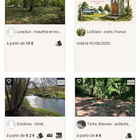
Liverdun - meurthe-et-moselle,
Le Blanc - indre, France
à partir de
15 €
créé le 01/06/2026
Dordives - loiret,
Tente, Mauves - ardèche,
à partir de
9.2 €
à partir de
4 €