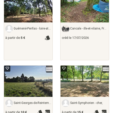
Guémené-Penfao - loire-atlantique,
Cancale - ille-et-vilaine, France
à partir de
5 €
créé le 17/07/2026
Saint-Georges-de-Reintembault - ille-et-vilaine,
Saint-Symphorien - cher,
à partir de
10 €
à partir de
15 €