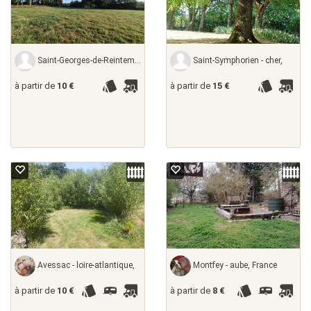
Saint-Georges-de-Reintembault - ille-et-vilaine,
Saint-Symphorien - cher,
à partir de
10 €
à partir de
15 €
Avessac - loire-atlantique,
Montfey - aube, France
à partir de
10 €
à partir de
8 €