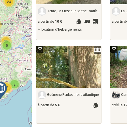
24
3
Tente, La Suze-sur-Sarthe - sarthe, France
La Ch
2
à partir de
10 €
à partir 
+ location d'hébergements
20
6
22
5
4
3
13
Guémené-Penfao - loire-atlantique,
Canc
2
à partir de
5 €
créé le 1
4
8