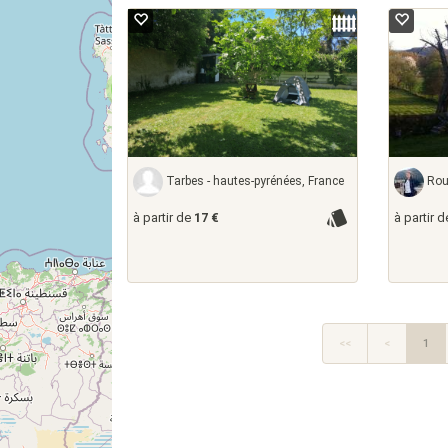
2
3
Tarbes - hautes-pyrénées, France
Rouè
à partir de
17 €
à partir 
<<
<
1