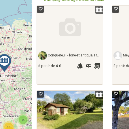
Conquereuil - loire-atlantique, France
Meyr
à partir de
4 €
à partir 
3
11