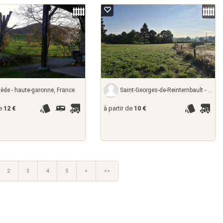
de - haute-garonne, France
Saint-Georges-de-Reintembault - ille-et-vilaine,
de
12 €
à partir de
10 €
2
3
4
5
>
>>