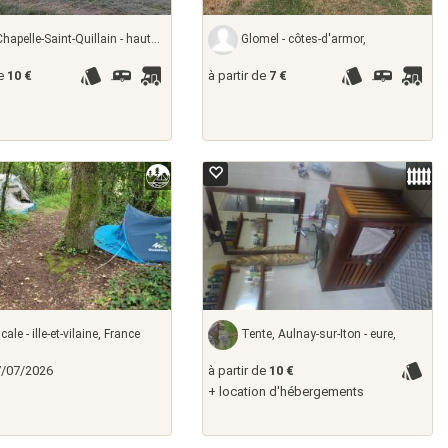
apelle-Saint-Quillain - haute-saône,
Glomel - côtes-d'armor,
de
10 €
à partir de
7 €
4
ale - ille-et-vilaine, France
Tente, Aulnay-sur-Iton - eure,
7/07/2026
à partir de
10 €
+ location d'hébergements