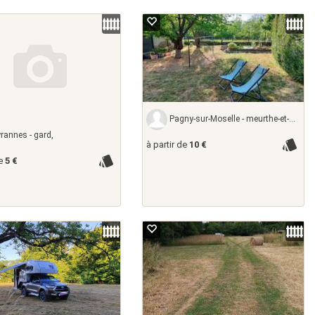
Pagny-sur-Moselle - meurthe-et-moselle,
annes - gard,
à partir de
10 €
de
5 €