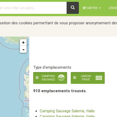
CARTES
LÉGI
tilisation des cookies permettant de vous proposer anonymement des
+
-
Type d'emplacements
CAMPING
JARDIN
SAUVAGE
PRIVÉ
910 emplacement
s
trouvé
s
.
Camping Sauvage Salerne, Italie
Camping Sauvage Salerne, Italie