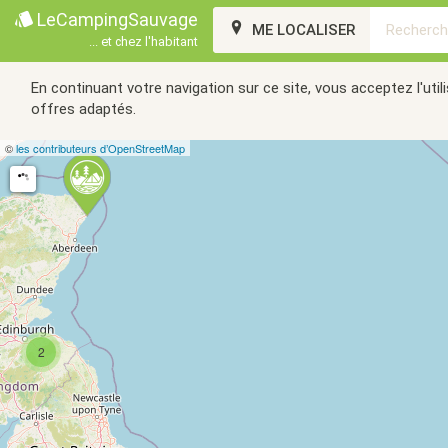
LeCampingSauvage
ME LOCALISER
... et chez l'habitant
En continuant votre navigation sur ce site, vous acceptez l'u
offres adaptés.
©
les contributeurs d’OpenStreetMap
2