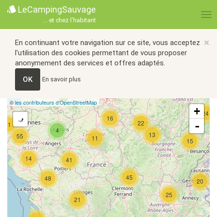
LeCampingSauvage
... et chez l'habitant
×
En continuant votre navigation sur ce site, vous acceptez
l'utilisation des cookies permettant de vous proposer
anonymement des services et offres adaptés.
OK
En savoir plus
©
les contributeurs d’OpenStreetMap
+
24
16
22
-
21
4
13
55
11
15
14
41
45
48
20
25
21