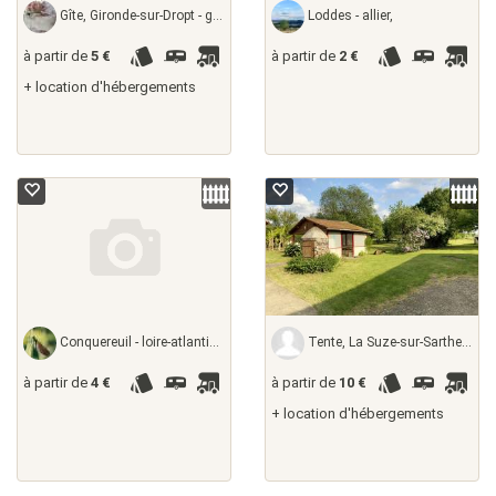
Gîte, Gironde-sur-Dropt - gironde, France
Loddes - allier,
à partir de
5 €
à partir de
2 €
+ location d'hébergements
Conquereuil - loire-atlantique, France
Tente, La Suze-sur-Sarthe - sarthe, France
à partir de
4 €
à partir de
10 €
+ location d'hébergements