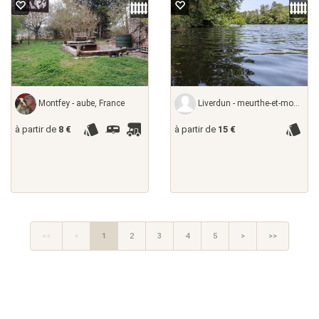
Montfey - aube, France
Liverdun - meurthe-et-moselle,
à partir de
8 €
à partir de
15 €
<<
<
1
2
3
4
5
>
>>