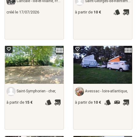
Cancale - ille-et-vilaine, France
Saint-Georges-de-Reintembault - ille-et-vilaine,
créé le 17/07/2026
à partir de
10 €
Saint-Symphorien - cher,
Avessac - loire-atlantique,
à partir de
15 €
à partir de
10 €