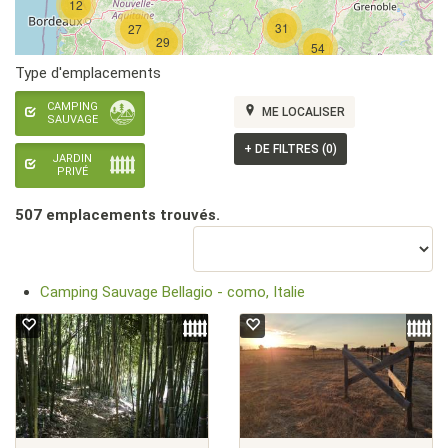
12
31
27
29
54
Type d'emplacements
CAMPING
ME LOCALISER
SAUVAGE
+
DE FILTRES (0)
JARDIN
PRIVÉ
507 emplacement
s
trouvé
s
.
Camping Sauvage Bellagio - como, Italie