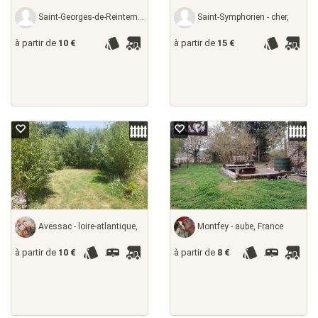
Saint-Georges-de-Reintembault - ille-et-vilaine,
Saint-Symphorien - cher,
à partir de
10 €
à partir de
15 €
Avessac - loire-atlantique,
Montfey - aube, France
à partir de
10 €
à partir de
8 €