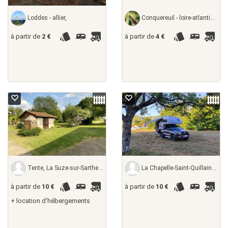
Loddes - allier,
Conquereuil - loire-atlantique, France
à partir de
2 €
à partir de
4 €
Tente, La Suze-sur-Sarthe - sarthe, France
La Chapelle-Saint-Quillain - haute-saône,
à partir de
10 €
à partir de
10 €
+ location d'hébergements