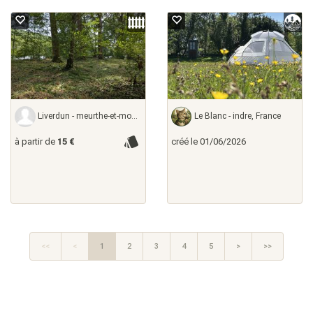
Liverdun - meurthe-et-moselle,
Le Blanc - indre, France
à partir de
15 €
créé le 01/06/2026
<<
<
1
2
3
4
5
>
>>