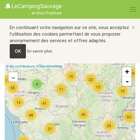
LeCampingSauvage
... et chez l'habitant
×
En continuant votre navigation sur ce site, vous acceptez
l'utilisation des cookies permettant de vous proposer
anonymement des services et offres adaptés.
OK
En savoir plus
©
les contributeurs d’OpenStreetMap
+
24
16
22
-
21
4
13
55
11
15
14
41
45
48
20
25
21