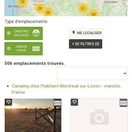
12
26
31
29
54
Type d'emplacements
CAMPING
ME LOCALISER
SAUVAGE
+
DE FILTRES (0)
JARDIN
PRIVÉ
506 emplacement
s
trouvé
s
.
Camping chez l'habitant Montreuil-sur-Lozon - manche,
France