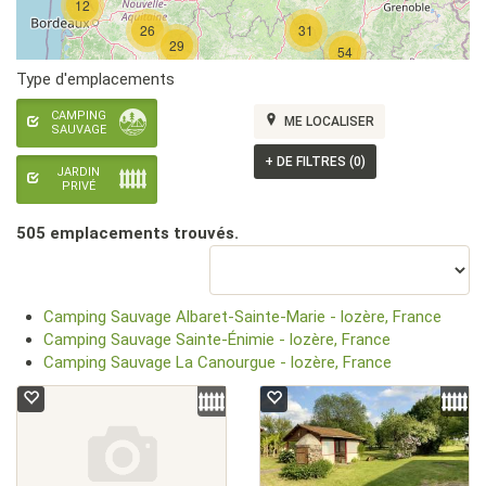
12
26
31
29
54
Type d'emplacements
CAMPING
ME LOCALISER
SAUVAGE
+
DE FILTRES (0)
JARDIN
PRIVÉ
505 emplacement
s
trouvé
s
.
Camping Sauvage Albaret-Sainte-Marie - lozère, France
Camping Sauvage Sainte-Énimie - lozère, France
Camping Sauvage La Canourgue - lozère, France