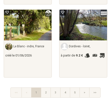
Le Blanc - indre, France
Dordives - loiret,
créé le 01/06/2026
à partir de
9.2 €
<<
<
1
2
3
4
5
>
>>