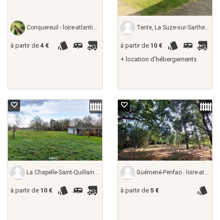
Conquereuil - loire-atlantique, France
Tente, La Suze-sur-Sarthe - sarthe, France
à partir de
4 €
à partir de
10 €
+ location d'hébergements
La Chapelle-Saint-Quillain - haute-saône,
Guémené-Penfao - loire-atlantique,
à partir de
10 €
à partir de
5 €