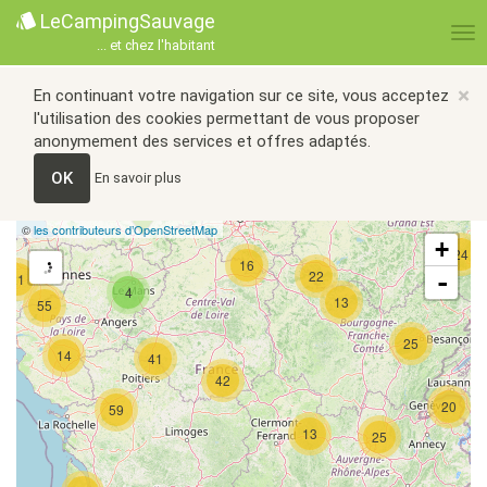
LeCampingSauvage
... et chez l'habitant
×
En continuant votre navigation sur ce site, vous acceptez
l'utilisation des cookies permettant de vous proposer
anonymement des services et offres adaptés.
OK
En savoir plus
©
les contributeurs d’OpenStreetMap
+
24
16
22
-
21
4
13
55
25
14
41
42
20
59
13
25