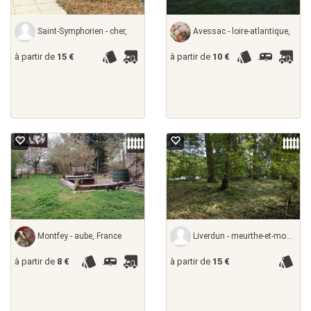
Saint-Symphorien - cher,
Avessac - loire-atlantique,
à partir de
15 €
à partir de
10 €
Montfey - aube, France
Liverdun - meurthe-et-moselle,
à partir de
8 €
à partir de
15 €