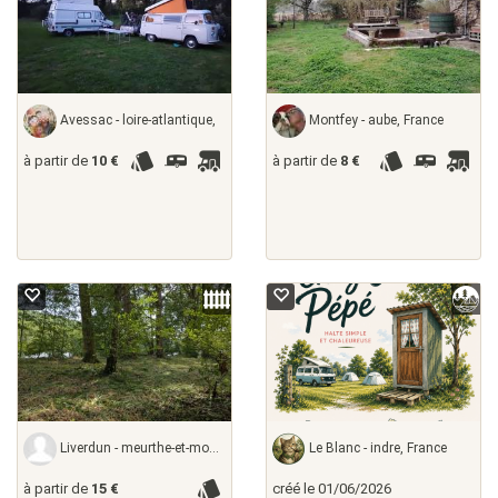
Avessac - loire-atlantique,
Montfey - aube, France
à partir de
10 €
à partir de
8 €
Liverdun - meurthe-et-moselle,
Le Blanc - indre, France
à partir de
15 €
créé le 01/06/2026