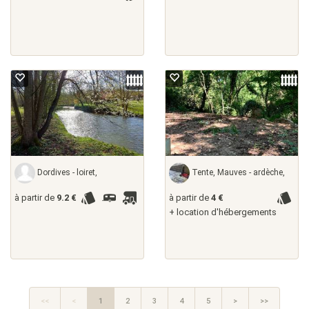
Dordives - loiret,
Tente, Mauves - ardèche,
à partir de
9.2 €
à partir de
4 €
+ location d'hébergements
<<
<
1
2
3
4
5
>
>>