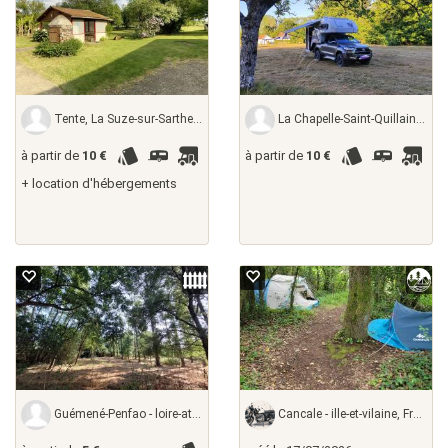
Tente, La Suze-sur-Sarthe - sarthe, France
La Chapelle-Saint-Quillain - haute-saône,
à partir de
10 €
à partir de
10 €
+ location d'hébergements
Guémené-Penfao - loire-atlantique,
Cancale - ille-et-vilaine, France