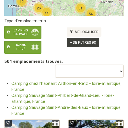
12
26
31
29
54
Type d'emplacements
CAMPING
ME LOCALISER
SAUVAGE
+
DE FILTRES (0)
JARDIN
PRIVÉ
504 emplacement
s
trouvé
s
.
Camping chez l'habitant Arthon-en-Retz - loire-atlantique,
France
Camping Sauvage Saint-Philbert-de-Grand-Lieu - loire-
atlantique, France
Camping Sauvage Saint-André-des-Eaux - loire-atlantique,
France