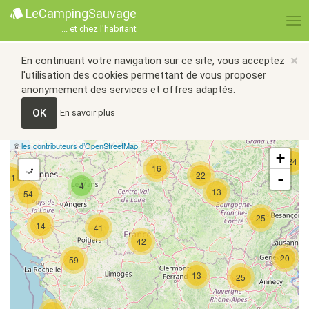
LeCampingSauvage
... et chez l'habitant
×
En continuant votre navigation sur ce site, vous acceptez
l'utilisation des cookies permettant de vous proposer
anonymement des services et offres adaptés.
OK
En savoir plus
©
les contributeurs d’OpenStreetMap
+
24
16
22
-
21
4
13
54
25
14
41
42
20
59
13
25