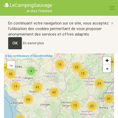
LeCampingSauvage
... et chez l'habitant
×
En continuant votre navigation sur ce site, vous acceptez
l'utilisation des cookies permettant de vous proposer
anonymement des services et offres adaptés.
OK
En savoir plus
©
les contributeurs d’OpenStreetMap
+
24
16
22
-
21
4
13
55
24
14
41
42
20
59
13
25