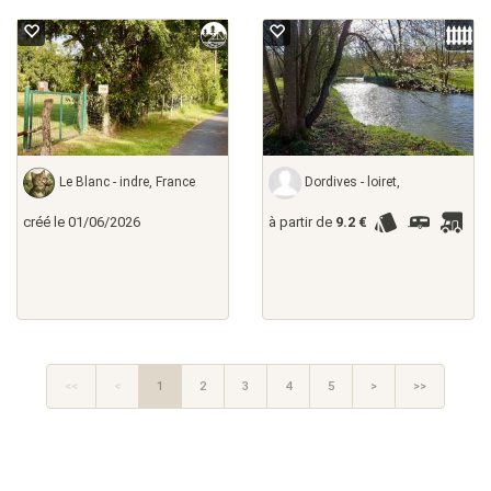
Le Blanc - indre, France
Dordives - loiret,
créé le 01/06/2026
à partir de
9.2 €
<<
<
1
2
3
4
5
>
>>