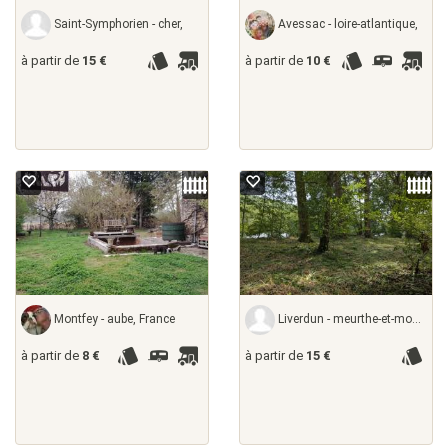
Saint-Symphorien - cher,
Avessac - loire-atlantique,
à partir de
15 €
à partir de
10 €
Montfey - aube, France
Liverdun - meurthe-et-moselle,
à partir de
8 €
à partir de
15 €