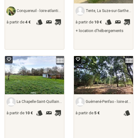
Conquereuil - loire-atlantique, France
Tente, La Suze-sur-Sarthe - sarthe, France
à partir de
4 €
à partir de
10 €
+ location d'hébergements
La Chapelle-Saint-Quillain - haute-saône,
Guémené-Penfao - loire-atlantique,
à partir de
10 €
à partir de
5 €