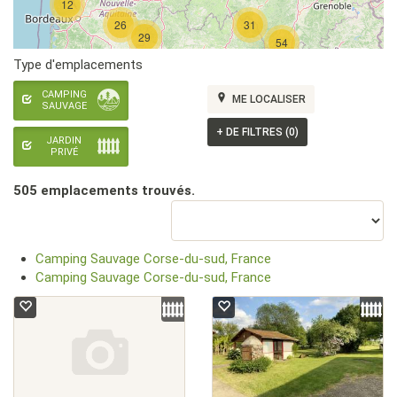
12
26
31
29
54
Type d'emplacements
CAMPING
ME LOCALISER
SAUVAGE
+
DE FILTRES (0)
JARDIN
PRIVÉ
505 emplacement
s
trouvé
s
.
Camping Sauvage Corse-du-sud, France
Camping Sauvage Corse-du-sud, France