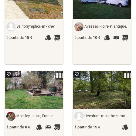
Saint-Symphorien - cher,
Avessac - loire-atlantique,
à partir de
15 €
à partir de
10 €
Montfey - aube, France
Liverdun - meurthe-et-moselle,
à partir de
8 €
à partir de
15 €