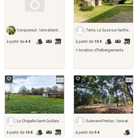
Conquereuil - loire-atlantique, France
Tente, La Suze-sur-Sarthe - sarthe, France
à partir de
4 €
à partir de
10 €
+ location d'hébergements
La Chapelle-Saint-Quillain - haute-saône,
Guémené-Penfao - loire-atlantique,
à partir de
10 €
à partir de
5 €