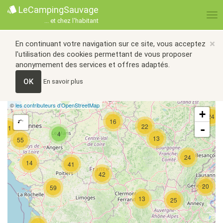
LeCampingSauvage
... et chez l'habitant
×
En continuant votre navigation sur ce site, vous acceptez
l'utilisation des cookies permettant de vous proposer
anonymement des services et offres adaptés.
OK
En savoir plus
©
les contributeurs d’OpenStreetMap
+
24
16
22
-
21
4
13
55
24
14
41
42
20
59
13
25