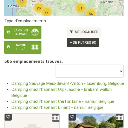
12
26
31
29
54
Type d'emplacements
CAMPING
ME LOCALISER
SAUVAGE
+
DE FILTRES (0)
JARDIN
PRIVÉ
505 emplacement
s
trouvé
s
.
Camping Sauvage Meix-devant-Virton - luxemburg, Belgique
Camping chez l'habitant Orp-Jauche - brabant wallon,
Belgique
Camping chez l'habitant Cerfontaine - namur, Belgique
Camping chez l'habitant Dinant - namur, Belgique