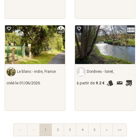
Le Blanc - indre, France
Dordives - loiret,
créé le 01/06/2026
à partir de
9.2 €
<<
<
1
2
3
4
5
>
>>