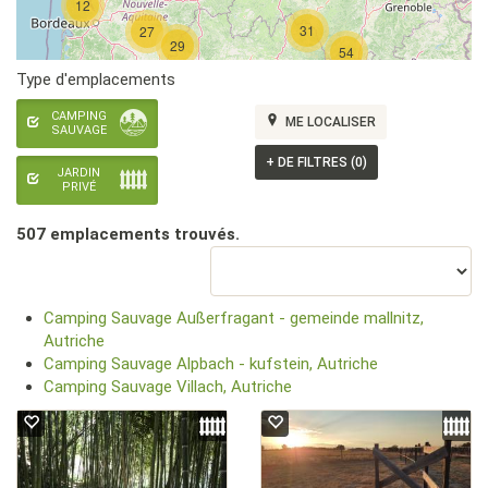
12
31
27
29
54
Type d'emplacements
CAMPING
ME LOCALISER
SAUVAGE
+
DE FILTRES (0)
JARDIN
PRIVÉ
507 emplacement
s
trouvé
s
.
Camping Sauvage Außerfragant - gemeinde mallnitz,
Autriche
Camping Sauvage Alpbach - kufstein, Autriche
Camping Sauvage Villach, Autriche