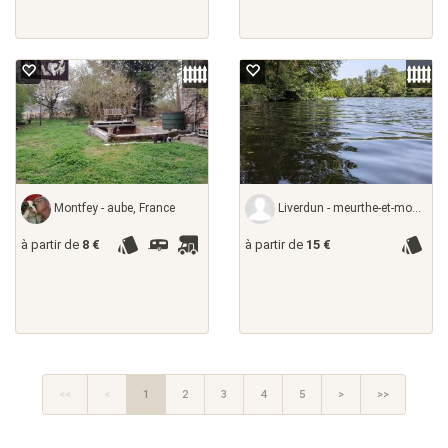
Montfey - aube, France
Liverdun - meurthe-et-moselle,
à partir de
8 €
à partir de
15 €
<<
<
1
2
3
4
5
>
>>