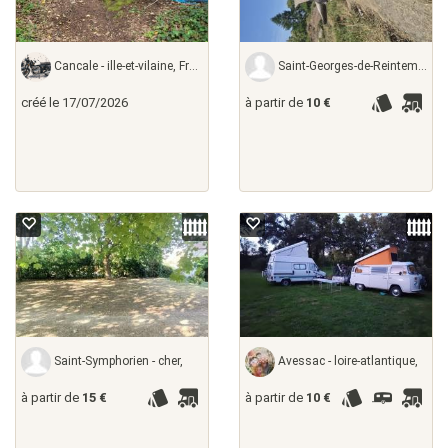
Cancale - ille-et-vilaine, France
Saint-Georges-de-Reintembault - ille-et-vilaine,
créé le 17/07/2026
à partir de
10 €
Saint-Symphorien - cher,
Avessac - loire-atlantique,
à partir de
15 €
à partir de
10 €