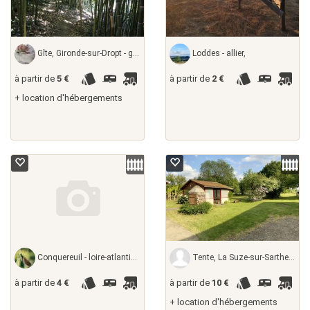
Gîte, Gironde-sur-Dropt - gironde, France
Loddes - allier,
à partir de
5 €
à partir de
2 €
+ location d'hébergements
Conquereuil - loire-atlantique, France
Tente, La Suze-sur-Sarthe - sarthe, France
à partir de
4 €
à partir de
10 €
+ location d'hébergements